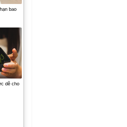
 hạn bao
ực dễ cho