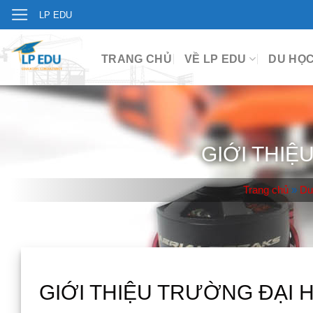
Skip
LP EDU
to
content
TRANG CHỦ
VỀ LP EDU
DU HỌ
GIỚI THI
Trang chủ
»
Du
GIỚI THIỆU TRƯỜNG ĐẠ