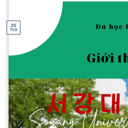
25
Th9