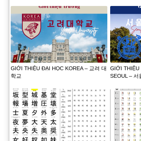
GIỚI THIỆU ĐẠI HỌC KOREA – 교려 대
GIỚI THIỆU
학교
SEOUL – 