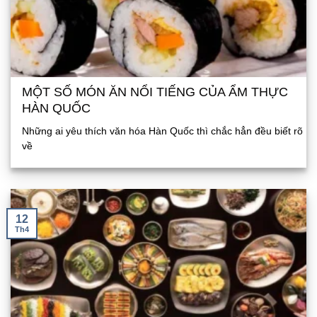
MỘT SỐ MÓN ĂN NỔI TIẾNG CỦA ẨM THỰC
HÀN QUỐC
Những ai yêu thích văn hóa Hàn Quốc thì chắc hẳn đều biết rõ
về
12
Th4