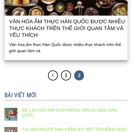
VĂN HÓA ẨM THỰC HÀN QUỐC ĐƯỢC NHIỀU
THỰC KHÁCH TRÊN THẾ GIỚI QUAN TÂM VÀ
YÊU THÍCH
Văn hóa ẩm thực Hàn Quốc được nhiều thực khách trên thế
giới quan tâm và
1
2
BÀI VIẾT MỚI
BỘ CÂU HỎI XIN VISA PHỎNG VẤN DU HỌC HÀN
26
QUỐC
Th4
TẠI SAO NGƯỜI HÀN KIÊNG KỴ VIẾT TÊN BẰNG MỰC
18