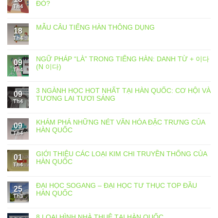
ĐỎ?
Th4
MẪU CÂU TIẾNG HÀN THÔNG DỤNG
18
Th4
NGỮ PHÁP “LÀ” TRONG TIẾNG HÀN: DANH TỪ + 이다
09
(N 이다)
Th4
3 NGÀNH HỌC HOT NHẤT TẠI HÀN QUỐC: CƠ HỘI VÀ
09
TƯƠNG LAI TƯƠI SÁNG
Th4
KHÁM PHÁ NHỮNG NÉT VĂN HÓA ĐẶC TRƯNG CỦA
09
HÀN QUỐC
Th4
GIỚI THIỆU CÁC LOẠI KIM CHI TRUYỀN THỐNG CỦA
01
HÀN QUỐC
Th4
ĐẠI HỌC SOGANG – ĐẠI HỌC TƯ THỤC TOP ĐẦU
25
HÀN QUỐC
Th3
8 LOẠI HÌNH NHÀ THUÊ TẠI HÀN QUỐC