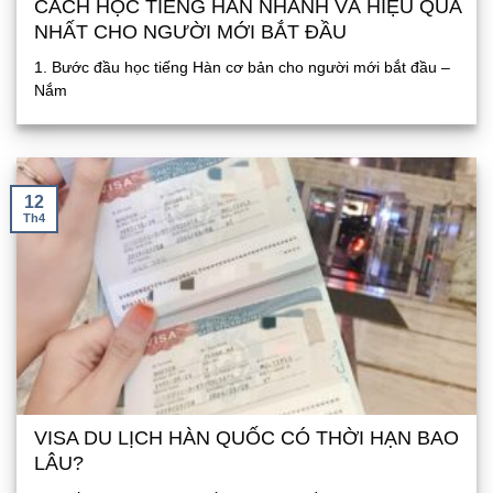
CÁCH HỌC TIẾNG HÀN NHANH VÀ HIỆU QUẢ
NHẤT CHO NGƯỜI MỚI BẮT ĐẦU
1. Bước đầu học tiếng Hàn cơ bản cho người mới bắt đầu –
Nắm
12
Th4
VISA DU LỊCH HÀN QUỐC CÓ THỜI HẠN BAO
LÂU?