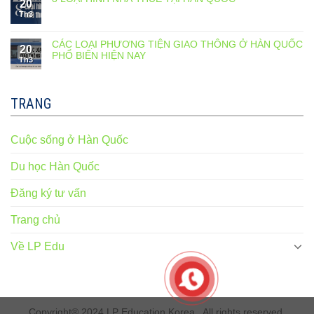
20
Th3
CÁC LOẠI PHƯƠNG TIỆN GIAO THÔNG Ở HÀN QUỐC
20
PHỔ BIẾN HIỆN NAY
Th3
TRANG
Cuộc sống ở Hàn Quốc
Du học Hàn Quốc
Đăng ký tư vấn
Trang chủ
Về LP Edu
Copyright® 2024 LP Education Korea . All rights reserved.