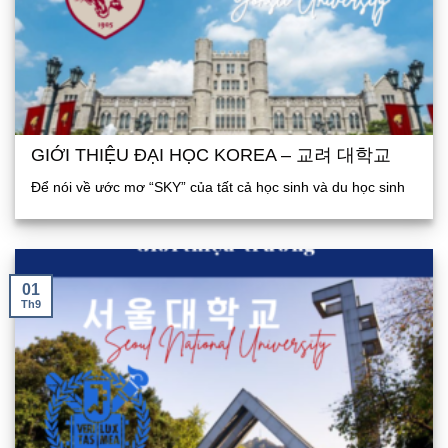
GIỚI THIỆU ĐẠI HỌC KOREA – 교려 대학교
Để nói về ước mơ “SKY” của tất cả học sinh và du học sinh
01
Th9