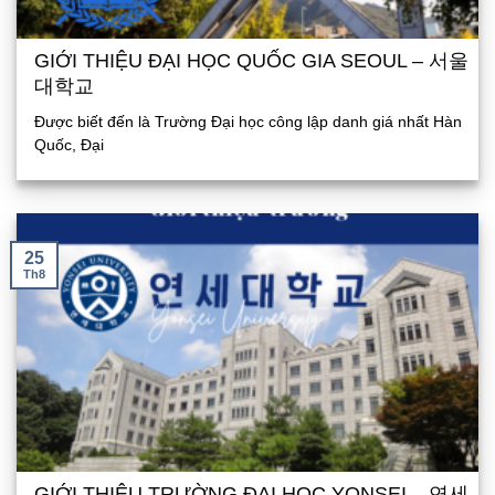
GIỚI THIỆU ĐẠI HỌC QUỐC GIA SEOUL – 서울
대학교
Được biết đến là Trường Đại học công lập danh giá nhất Hàn
Quốc, Đại
25
Th8
GIỚI THIỆU TRƯỜNG ĐẠI HỌC YONSEI – 연세