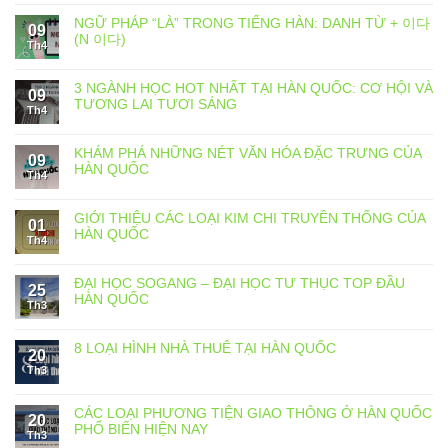
NGỮ PHÁP “LÀ” TRONG TIẾNG HÀN: DANH TỪ + 이다
09
(N 이다)
Th4
3 NGÀNH HỌC HOT NHẤT TẠI HÀN QUỐC: CƠ HỘI VÀ
09
TƯƠNG LAI TƯƠI SÁNG
Th4
KHÁM PHÁ NHỮNG NÉT VĂN HÓA ĐẶC TRƯNG CỦA
09
HÀN QUỐC
Th4
GIỚI THIỆU CÁC LOẠI KIM CHI TRUYỀN THỐNG CỦA
01
HÀN QUỐC
Th4
ĐẠI HỌC SOGANG – ĐẠI HỌC TƯ THỤC TOP ĐẦU
25
HÀN QUỐC
Th3
8 LOẠI HÌNH NHÀ THUÊ TẠI HÀN QUỐC
20
Th3
CÁC LOẠI PHƯƠNG TIỆN GIAO THÔNG Ở HÀN QUỐC
20
PHỔ BIẾN HIỆN NAY
Th3