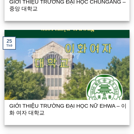
GIỚI THIỆU TRƯỜNG ĐẠI HỌC CHUNGANG –
중앙 대학교
25
Th9
GIỚI THIỆU TRƯỜNG ĐẠI HỌC NỮ EHWA – 이
화 여자 대학교