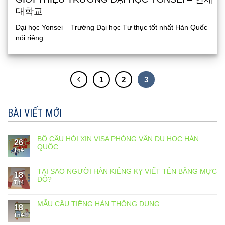
대학교
Đại học Yonsei – Trường Đại học Tư thục tốt nhất Hàn Quốc
nói riêng
1
2
3
BÀI VIẾT MỚI
BỘ CÂU HỎI XIN VISA PHỎNG VẤN DU HỌC HÀN
26
QUỐC
Th4
TẠI SAO NGƯỜI HÀN KIÊNG KỴ VIẾT TÊN BẰNG MỰC
18
ĐỎ?
Th4
MẪU CÂU TIẾNG HÀN THÔNG DỤNG
18
Th4