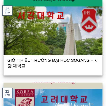
25
Th9
GIỚI THIỆU TRƯỜNG ĐẠI HỌC SOGANG – 서
강 대학교
11
Th9